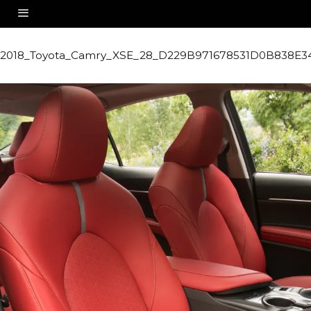
2018_Toyota_Camry_XSE_28_D229B971678531D0B838E